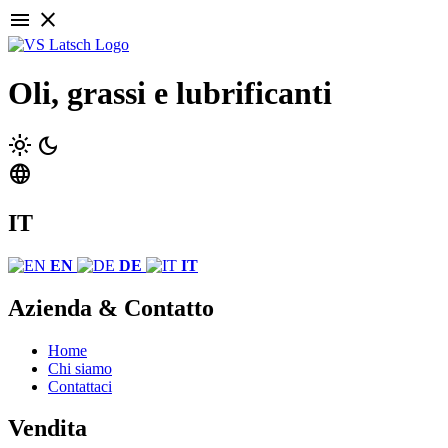
menu
close
Oli, grassi e lubrificanti
light_mode
dark_mode
language
IT
EN
DE
IT
Azienda & Contatto
Home
Chi siamo
Contattaci
Vendita